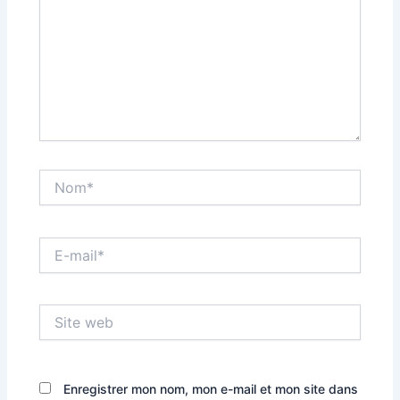
Nom*
Georgian
Armenian
E-
Azerbaijani
mail*
Turkmen
Site
Kyrgyz
web
Uzbek
Kazakh
Enregistrer mon nom, mon e-mail et mon site dans