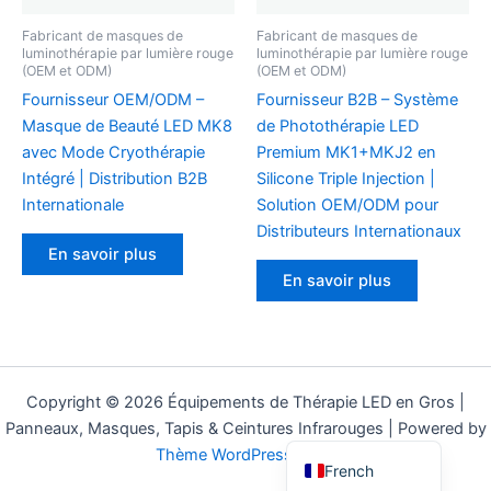
Turkmen
Kyrgyz
Fabricant de masques de
Fabricant de masques de
luminothérapie par lumière rouge
luminothérapie par lumière rouge
(OEM et ODM)
(OEM et ODM)
Uzbek
Fournisseur OEM/ODM –
Fournisseur B2B – Système
Kazakh
Masque de Beauté LED MK8
de Photothérapie LED
Belarusian
avec Mode Cryothérapie
Premium MK1+MKJ2 en
Intégré | Distribution B2B
Silicone Triple Injection |
Slovenian
Internationale
Solution OEM/ODM pour
Croatian
Distributeurs Internationaux
Serbian
En savoir plus
En savoir plus
Macedonian
Albanian
Lithuanian
Latvian
Copyright © 2026 Équipements de Thérapie LED en Gros |
Panneaux, Masques, Tapis & Ceintures Infrarouges | Powered by
Estonian
Thème WordPress Astra
French